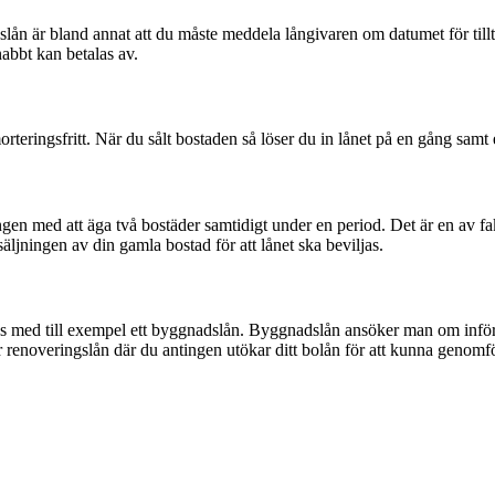
slån är bland annat att du måste meddela långivaren om datumet för tilltr
nabbt kan betalas av.
rteringsfritt. När du sålt bostaden så löser du in lånet på en gång samt 
n med att äga två bostäder samtidigt under en period. Det är en av fak
säljningen av din gamla bostad för att lånet ska beviljas.
 med till exempel ett byggnadslån. Byggnadslån ansöker man om inför en
är renoveringslån där du antingen utökar ditt bolån för att kunna genomf