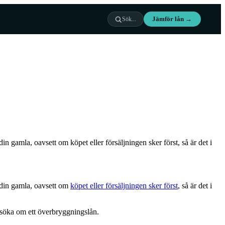
Jämför lån →
Sök...
n gamla, oavsett om köpet eller försäljningen sker först, så är det i
r din gamla, oavsett om
köpet eller försäljningen sker först
, så är det i
ansöka om ett överbryggningslån.