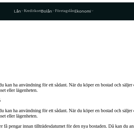
Lån
Bolån
Ekonomi
Kreditkort
Företagslån
›
du kan ha användning för ett sådant. När du köper en bostad och säljer di
set eller lägenheten.
Snart
5
Snart
r du kan ha användning för ett sådant. När du köper en bostad och sälje
set eller lägenheten.
nner få pengar innan tillträdesdatumet för den nya bostaden. Då kan du 