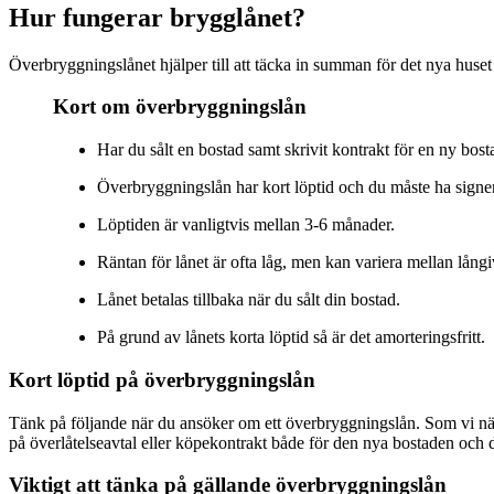
Hur fungerar brygglånet?
Överbryggningslånet hjälper till att täcka in summan för det nya huse
Kort om överbryggningslån
Har du sålt en bostad samt skrivit kontrakt för en ny bost
Överbryggningslån har kort löptid och du måste ha signera
Löptiden är vanligtvis mellan 3-6 månader.
Räntan för lånet är ofta låg, men kan variera mellan långi
Lånet betalas tillbaka när du sålt din bostad.
På grund av lånets korta löptid så är det amorteringsfritt.
Kort löptid på överbryggningslån
Tänk på följande när du ansöker om ett överbryggningslån. Som vi näm
på överlåtelseavtal eller köpekontrakt både för den nya bostaden och de
Viktigt att tänka på gällande överbryggningslån