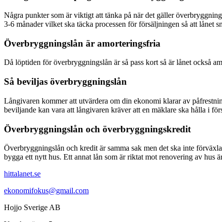
Några punkter som är viktigt att tänka på när det gäller överbryggning
3-6 månader vilket ska täcka processen för försäljningen så att lånet s
Överbryggningslån är amorteringsfria
Då löptiden för överbryggningslån är så pass kort så är lånet också amo
Så beviljas överbryggningslån
Långivaren kommer att utvärdera om din ekonomi klarar av påfrestninge
beviljande kan vara att långivaren kräver att en mäklare ska hålla i för
Överbryggningslån och överbryggningskredit
Överbryggningslån och kredit är samma sak men det ska inte förväxlas
bygga ett nytt hus. Ett annat lån som är riktat mot renovering av hus 
hittalanet.se
ekonomifokus@gmail.com
Hojjo Sverige AB