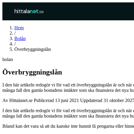
hittala
net
.se
Hem
/
Bolån
/
Överbryggningslån
bolan
Överbryggningslån
I den här artikeln redogör vi för vad ett överbryggningslån är och när 
många fall den gamla bostadens intäkter som ska finansiera det nya hu
Av
Hittalanet.se
Publicerad 13 juni 2021
Uppdaterad 31 oktober 202
I den här artikeln redogör vi för vad ett överbryggningslån är och nä
många fall den gamla bostadens intäkter som ska finansiera det nya hu
Ibland kan det vara så att du kanske inte hunnit få pengarna eller hi