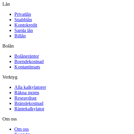
Lån
Privatlån
Snabblån
Kontokredit
Samla lån
Billån
Bolån
Bolåneräntor
Boendekostnad
Kontantinsats
Verktyg
Alla kalkylatorer
Räkna moms
Reseavdrag
Bränslekostnad
Räntekalkylator
Om oss
Om oss