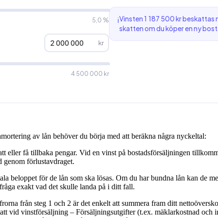
Vinsten 1 187 500 kr beskattas
ℹ
5,0 %
skatten om du köper en ny bos
kr
4 500 000 kr
 amortering av lån behöver du börja med att beräkna några nyckeltal:
tt eller få tillbaka pengar. Vid en vinst på bostadsförsäljningen tillkomm
ad genom förlustavdraget.
tala beloppet för de lån som ska lösas. Om du har bundna lån kan de med
råga exakt vad det skulle landa på i ditt fall.
frorna från steg 1 och 2 är det enkelt att summera fram ditt nettoövers
katt vid vinstförsäljning – Försäljningsutgifter (t.ex. mäklarkostnad och