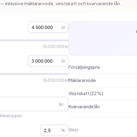
d — inklusive mäklararvode, vinstskatt och kvarvarande lån.
kr
15 000 000 kr
kr
Försäljningspris
Mäklararvode
15 000 000 kr
Vinstskatt (22 %)
kr
Kvarvarande lån
adsbeloppet
Vinst
%