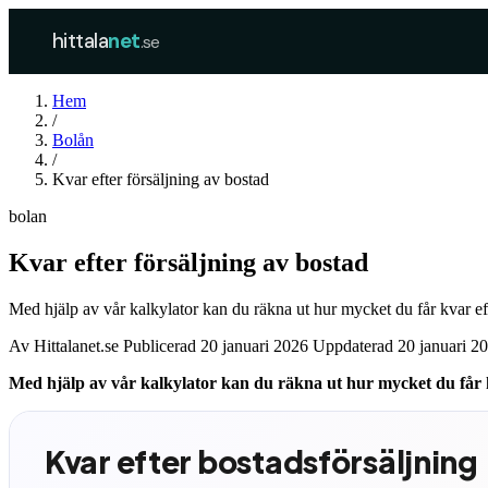
hittala
net
.se
Hem
/
Bolån
/
Kvar efter försäljning av bostad
bolan
Kvar efter försäljning av bostad
Med hjälp av vår kalkylator kan du räkna ut hur mycket du får kvar efter
Av
Hittalanet.se
Publicerad 20 januari 2026
Uppdaterad 20 januari 2
Med hjälp av vår kalkylator kan du räkna ut hur mycket du får kva
Kvar efter bostadsförsäljning