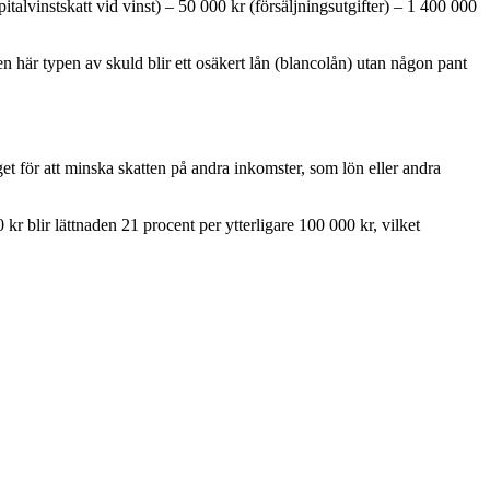
italvinstskatt vid vinst) – 50 000 kr (försäljningsutgifter) – 1 400 000
Den här typen av skuld blir ett osäkert lån (blancolån) utan någon pant
et för att minska skatten på andra inkomster, som lön eller andra
 kr blir lättnaden 21 procent per ytterligare 100 000 kr, vilket