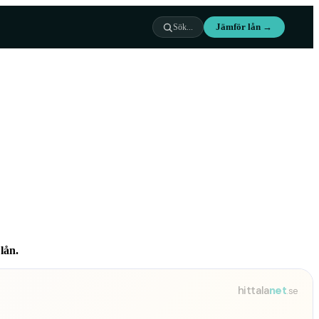
Jämför lån →
Sök...
lån.
hittala
net
.se