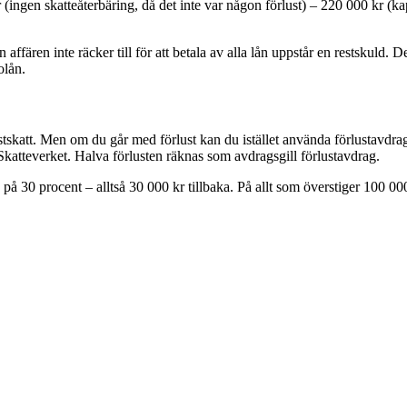
 (ingen skatteåterbäring, då det inte var någon förlust) – 220 000 kr (kap
affären inte räcker till för att betala av alla lån uppstår en restskuld. 
olån.
nstskatt. Men om du går med förlust kan du istället använda förlustavdrag
n Skatteverket. Halva förlusten räknas som avdragsgill förlustavdrag.
på 30 procent – alltså 30 000 kr tillbaka. På allt som överstiger 100 000