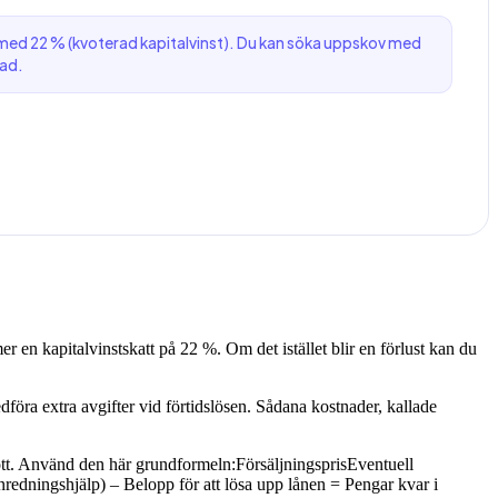
 med 22 % (kvoterad kapitalvinst). Du kan söka uppskov med
tad.
er en kapitalvinstskatt på 22 %. Om det istället blir en förlust kan du
föra extra avgifter vid förtidslösen. Sådana kostnader, kallade
kott. Använd den här grundformeln:FörsäljningsprisEventuell
 inredningshjälp) – Belopp för att lösa upp lånen = Pengar kvar i