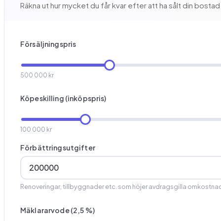
Räkna ut hur mycket du får kvar efter att ha sålt din bosta
Försäljningspris
500 000 kr
Köpeskilling (inköpspris)
100 000 kr
Förbättringsutgifter
Renoveringar, tillbyggnader etc. som höjer avdragsgilla omkostn
Mäklararvode (2,5 %)