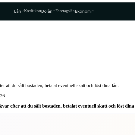
Lån
Bolån
Ekonomi
Kreditkort
Företagslån
›
 att du sålt bostaden, betalat eventuell skatt och löst dina lån.
026
Snart
r efter att du sålt bostaden, betalat eventuell skatt och löst dina 
Snart