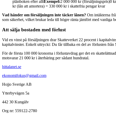
plånboken efter allt
Exempel:
2 000 000 kr (försäljningspris)0 kr
kr (lån att amortera) = 330 000 kr i skattefria pengar kvar
Vad händer om försäljningen inte täcker lånen?
Om intäkterna från 
som säkerhet, vilket brukar leda till högre ränta jämfört med vanliga b
Att sälja bostaden med förlust
Vid en vinst på försäljningen drar Skatteverket 22 procent i kapitalvi
kapitalvinster. Enkelt uttryckt: Du får tillbaka en del av förlusten frå
För de första 100 000 kronorna i förlustavdrag ger det en skattelättnad 
motsvarar 21 000 kr i återbäring per sådant hundratal.
hittalanet.se
ekonomifokus@gmail.com
Hojjo Sverige AB
Ytterbyvägen 5a
442 30 Kungälv
Org nr: 559122-2780