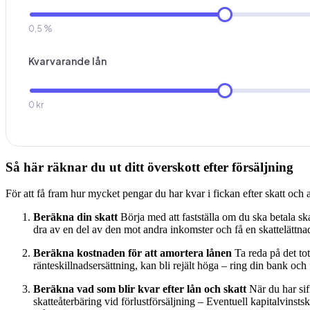
0,5 %
Kvarvarande lån
0 kr
Så här räknar du ut ditt överskott efter försäljning
För att få fram hur mycket pengar du har kvar i fickan efter skatt och
Beräkna din skatt
Börja med att fastställa om du ska betala ska
dra av en del av den mot andra inkomster och få en skattelättn
Beräkna kostnaden för att amortera lånen
Ta reda på det to
ränteskillnadsersättning, kan bli rejält höga – ring din bank och f
Beräkna vad som blir kvar efter lån och skatt
När du har sif
skatteåterbäring vid förlustförsäljning – Eventuell kapitalvinsts